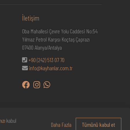
İletişim
Oba Mahallesi Çevre Yolu Caddesi No:54
Yılmaz Petrol Karşısı Koçtaş Çaprazı
07400 Alanya/Antalya
+90 (242) 513 07 70
info@kayhanlar.com.tr
ızı
kabul
Daha Fazla
Tümünü kabul et
ızda
Gizlilik Politikası
K.V.K.K