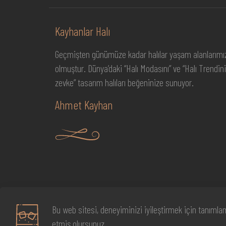
Kayhanlar Halı
Geçmişten günümüze kadar halılar yaşam alanlarımız
olmuştur. Dünya’daki “Halı Modasını” ve “Halı Trendini
zevke” tasarım halıları beğeninize sunuyor.
Ahmet Kayhan
Bu web sitesi, deneyiminizi iyileştirmek için tanımlam
© 2023-2024 Kayhanlar Halı Ltd. | Tüm hakları Saklıd
etmiş olursunuz.