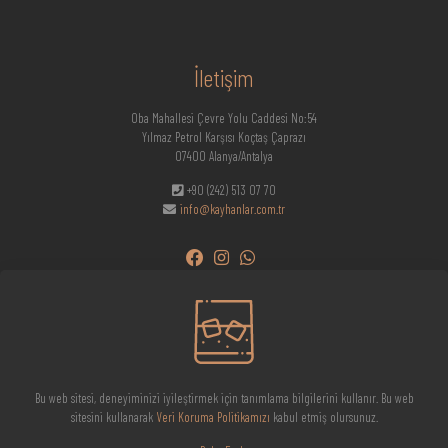
İletişim
Oba Mahallesi Çevre Yolu Caddesi No:54
Yılmaz Petrol Karşısı Koçtaş Çaprazı
07400 Alanya/Antalya
+90 (242) 513 07 70
info@kayhanlar.com.tr
Bu web sitesi, deneyiminizi iyileştirmek için tanımlama bilgilerini kullanır. Bu web
sitesini kullanarak
Veri Koruma Politikamızı
kabul etmiş olursunuz.
© 2023-2026 Kayhanlar Halı Ltd. | Tüm hakları Saklıdır