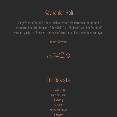
Kayhanlar Halı
Geçmişten günümüze kadar halılar yaşam alanlarımızın en önemli
parçalarından biri olmuştur. Dünya’daki “Halı Modasını” ve “Halı Trendini”
yansıtan yüzlerce “her eve, her zevke” tasarım halıları beğeninize sunuyor.
Ahmet Kayhan
Bir Bakışta
Hakkımızda
Tüm Ürünler
Katalog
Markalar
Kayhanlar Blog
İletişim