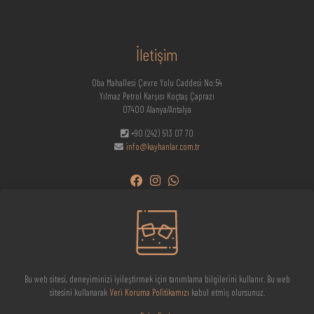
İletişim
Oba Mahallesi Çevre Yolu Caddesi No:54
Yılmaz Petrol Karşısı Koçtaş Çaprazı
07400 Alanya/Antalya
+90 (242) 513 07 70
info@kayhanlar.com.tr
Bu web sitesi, deneyiminizi iyileştirmek için tanımlama bilgilerini kullanır. Bu web
sitesini kullanarak
Veri Koruma Politikamızı
kabul etmiş olursunuz.
© 2023-2026 Kayhanlar Halı Ltd. | Tüm hakları Saklıdır