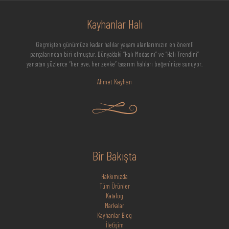
Kayhanlar Halı
Geçmişten günümüze kadar halılar yaşam alanlarımızın en önemli
parçalarından biri olmuştur. Dünya’daki “Halı Modasını” ve “Halı Trendini”
yansıtan yüzlerce “her eve, her zevke” tasarım halıları beğeninize sunuyor.
Ahmet Kayhan
Bir Bakışta
Hakkımızda
Tüm Ürünler
Katalog
Markalar
Kayhanlar Blog
İletişim