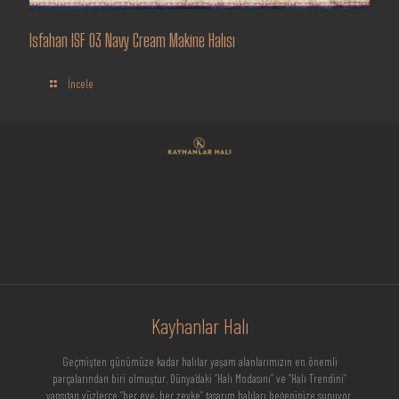
Isfahan ISF 03 Navy Cream Makine Halısı
İncele
Kayhanlar Halı
Geçmişten günümüze kadar halılar yaşam alanlarımızın en önemli
parçalarından biri olmuştur. Dünya’daki “Halı Modasını” ve “Halı Trendini”
yansıtan yüzlerce “her eve, her zevke” tasarım halıları beğeninize sunuyor.