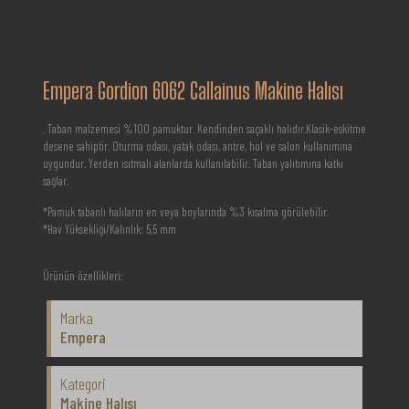
Empera Gordion 6062 Callainus Makine Halısı
. Taban malzemesi %100 pamuktur. Kendinden saçaklı halıdır.Klasik-eskitme
desene sahiptir. Oturma odası, yatak odası, antre, hol ve salon kullanımına
uygundur. Yerden ısıtmalı alanlarda kullanılabilir. Taban yalıtımına katkı
sağlar.
*Pamuk tabanlı halıların en veya boylarında %3 kısalma görülebilir.
*Hav Yüksekliği/Kalınlık: 5,5 mm
Ürünün özellikleri:
Marka
Empera
Kategori
Makine Halısı