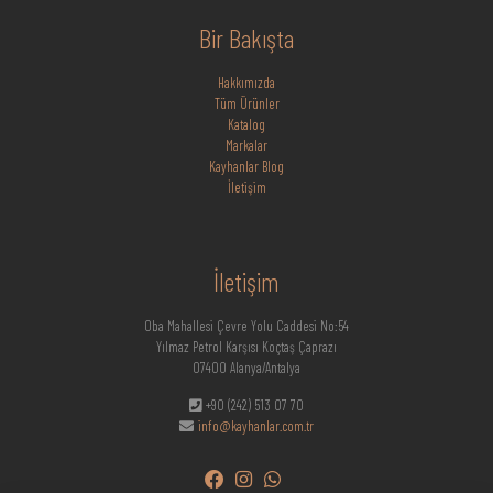
Bir Bakışta
Hakkımızda
Tüm Ürünler
Katalog
Markalar
Kayhanlar Blog
İletişim
İletişim
Oba Mahallesi Çevre Yolu Caddesi No:54
Yılmaz Petrol Karşısı Koçtaş Çaprazı
07400 Alanya/Antalya
+90 (242) 513 07 70
info@kayhanlar.com.tr